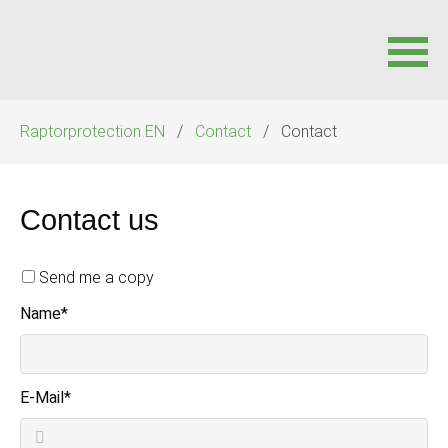
Navigation
Raptorprotection EN
Contact
Contact
überspringen
Contact us
Send me a copy
Pflichtfeld
Name
*
Pflichtfeld
E-Mail
*