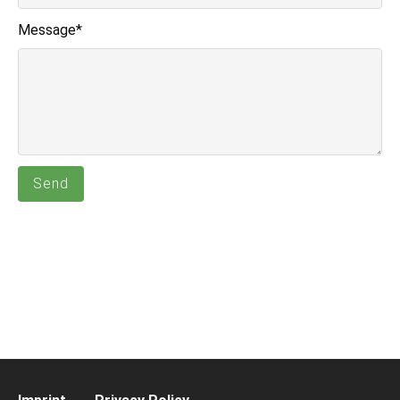
Pflichtfeld
Message
*
Send